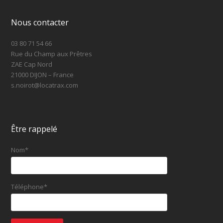
Nous contacter
03 80 71 54 66
Rue du Champ aux Prêtres
ZAE Cap Nord
21000 DIJON – France
s.noirot@locatrax.com
Être rappelé
Nom*
Téléphone*