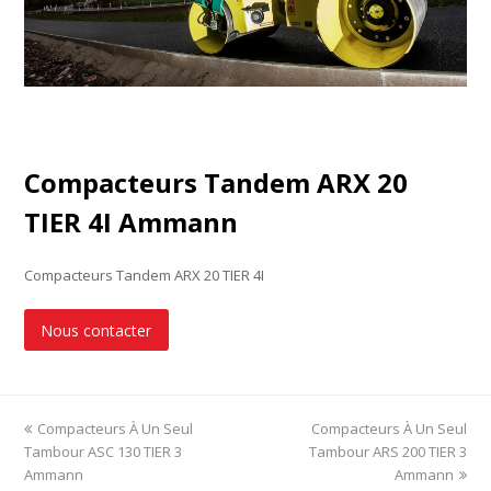
Compacteurs Tandem ARX 20
TIER 4I Ammann
Compacteurs Tandem ARX 20 TIER 4I
Nous contacter
previous
Compacteurs À Un Seul
Compacteurs À Un Seul
next
Tambour ASC 130 TIER 3
post:
Tambour ARS 200 TIER 3
post:
Ammann
Ammann