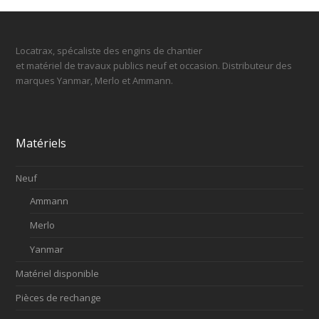
Locatrax, spécaliste des engins de chantier
et matériel de travaux publics neuf et occasion. Distributeur des
marques Yanmar, Merlo et Ammann.
Matériels
Neuf
Ammann
Merlo
Yanmar
Matériel disponible
Pièces de rechange