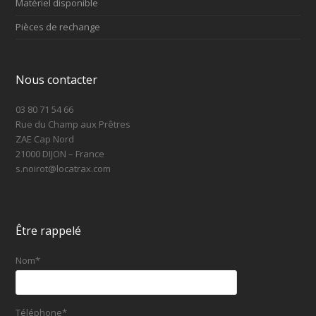
Matériel disponible
Pièces de rechange
Nous contacter
03 80 71 54 66
Rue du Champ aux Prêtres
ZAE Cap Nord
21000 DIJON – France
s.noirot@locatrax.com
Être rappelé
Nom*
Téléphone*