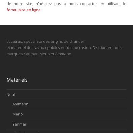
de notre site, n’hésitez pas à nous contacter en utilisant le
formulaire en ligne
.
Locatrax, spécaliste des engins de chantier
et matériel de travaux publics neuf et occasion. Distributeur des
marques Yanmar, Merlo et Ammann.
Matériels
Neuf
Ammann
Merlo
Yanmar