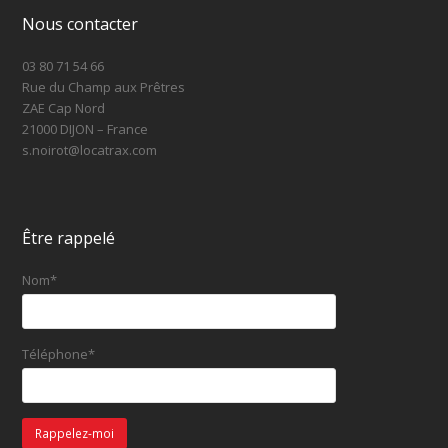
Nous contacter
03 80 71 54 66
Rue du Champ aux Prêtres
ZAE Cap Nord
21000 DIJON – France
s.noirot@locatrax.com
Être rappelé
Nom*
Téléphone*