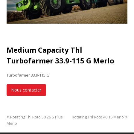
Medium Capacity Thl
Turbofarmer 33.9-115 G Merlo
Turbofarmer 33.9-115 G
Nous contacter
previous
Rotating Thl Roto 50.26 S Plus
Rotating Thl Roto 40.16 Merlo
next
Merlo
post:
post: