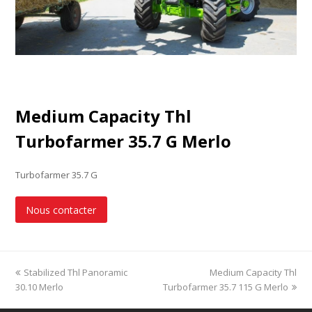
Medium Capacity Thl
Turbofarmer 35.7 G Merlo
Turbofarmer 35.7 G
Nous contacter
previous
Stabilized Thl Panoramic
Medium Capacity Thl
next
30.10 Merlo
post:
Turbofarmer 35.7 115 G Merlo
post: