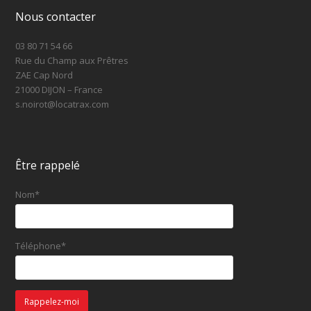
Nous contacter
03 80 71 54 66
Rue du Champ aux Prêtres
ZAE Cap Nord
21000 DIJON – France
s.noirot@locatrax.com
Être rappelé
Nom*
Téléphone*