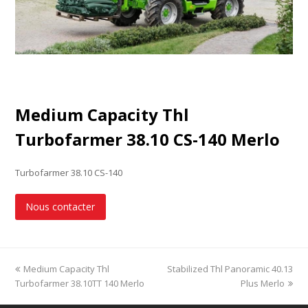
Medium Capacity Thl
Turbofarmer 38.10 CS-140 Merlo
Turbofarmer 38.10 CS-140
Nous contacter
previous
Medium Capacity Thl
Stabilized Thl Panoramic 40.13
next
Turbofarmer 38.10TT 140 Merlo
post:
post:
Plus Merlo