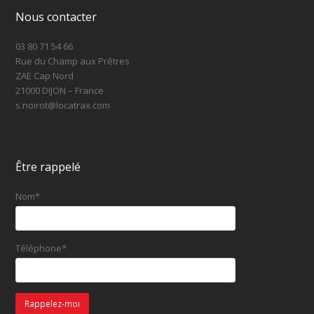
Nous contacter
03 80 71 54 66
Rue du Champ aux Prêtres
ZAE Cap Nord
21000 DIJON – France
s.noirot@locatrax.com
Être rappelé
Nom*
Téléphone*