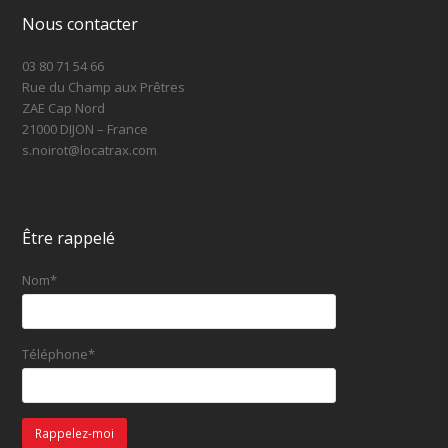
Nous contacter
03 80 71 54 66
Rue du Champ aux Prêtres
ZAE Cap Nord
21000 DIJON – France
s.noirot@locatrax.com
Être rappelé
Nom*
Téléphone*