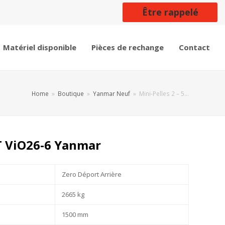
Être rappelé
Matériel disponible
Pièces de rechange
Contact
Home
»
Boutique
»
Yanmar Neuf
»
Mini-Pelles 2 – 5…
 T ViO26-6 Yanmar
Zero Déport Arrière
2665 kg
1500 mm