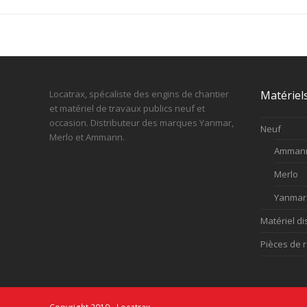
Locatrax, spécaliste des engins de chantier
Matériel
et matériel de travaux publics neuf et
occasion. Distributeur des marques Yanmar,
Neuf
Merlo et Ammann.
Amman
Merlo
Yanmar
Matériel di
Pièces de 