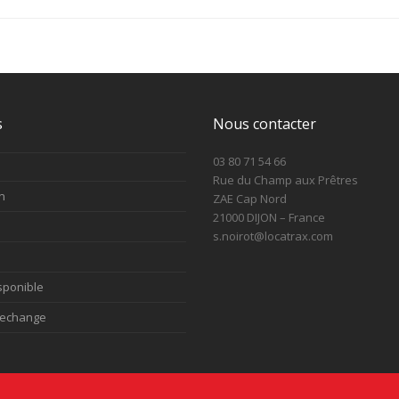
s
Nous contacter
03 80 71 54 66
Rue du Champ aux Prêtres
n
ZAE Cap Nord
21000 DIJON – France
s.noirot@locatrax.com
sponible
rechange