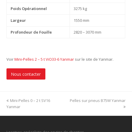
Poids Opérationnel
3275 kg
Largeur
1550 mm
Profondeur de Fouille
2820 – 3070 mm
Voir
Mini-Pelles 2 – 5 t ViO33-6 Yanmar
sur le site de Yanmar.
Nous contacter
previous
Mini-Pelles 0 – 2 t SV16
Pelles sur pneus B75W Yanmar
next
Yanmar
post:
post: