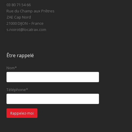
03 80 71 54 66
Rue du Champ aux Prêtres
ZAE Cap Nord
21000 DIJON – France
s.noirot@locatrax.com
Être rappelé
Nom*
Téléphone*