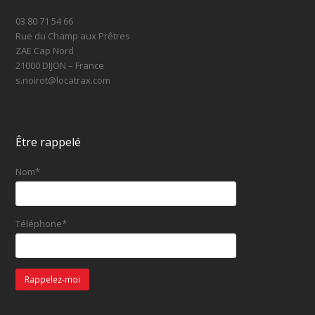
03 80 71 54 66
Rue du Champ aux Prêtres
ZAE Cap Nord
21000 DIJON – France
s.noirot@locatrax.com
Être rappelé
Nom*
Téléphone*