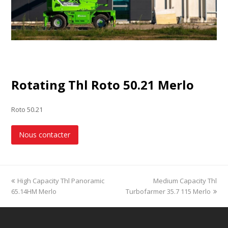
Rotating Thl Roto 50.21 Merlo
Roto 50.21
Nous contacter
previous
High Capacity Thl Panoramic
Medium Capacity Thl
next
65.14HM Merlo
post:
Turbofarmer 35.7 115 Merlo
post: